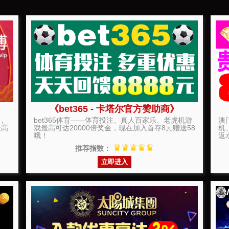
前排名英超垫底的谢菲尔德联落后安全区8分，肩上的保级压力依
34分暂时排名联赛第6位。西汉姆联上一场足总杯赛事客场0-
球丢30球，虽然进攻端展现出不错的攻击力，但是后防线却是一
少赛一场落后欧战区席位球队6分，因此本场比赛球队的求胜欲
要冲击欧战区的西汉姆联，谢菲尔德联此役少输当赢。
曼城中场菲利普斯租借至西汉姆联的交易已经完成，双方已经就
超球队西汉姆联目前正在积极引进效力于曼城的英格兰中场菲利
比赛中惨遭淘汰，比赛中布里斯托尔城球员威廉姆斯飞铲铁锤帮
城进行足总杯比赛后惨遭淘汰出局，由于两队在首回合交手战平
哥·希门尼斯，球员目前效力于荷甲球队费耶诺德。
汉姆联的巴西中场帕奎塔在近期遭遇了腿部的伤势，目前球员已经